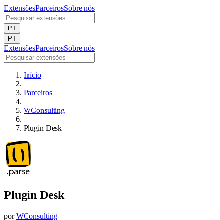
Extensões
Parceiros
Sobre nós
PT
PT
Extensões
Parceiros
Sobre nós
Início
Parceiros
WConsulting
Plugin Desk
Plugin Desk
por
WConsulting